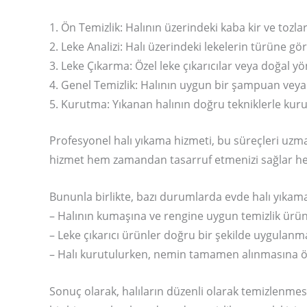
1. Ön Temizlik: Halının üzerindeki kaba kir ve tozla
2. Leke Analizi: Halı üzerindeki lekelerin türüne gö
3. Leke Çıkarma: Özel leke çıkarıcılar veya doğal y
4. Genel Temizlik: Halının uygun bir şampuan veya
5. Kurutma: Yıkanan halının doğru tekniklerle kur
Profesyonel halı yıkama hizmeti, bu süreçleri uzm
hizmet hem zamandan tasarruf etmenizi sağlar hem 
Bununla birlikte, bazı durumlarda evde halı yıkamak
– Halının kumaşına ve rengine uygun temizlik ürünl
– Leke çıkarıcı ürünler doğru bir şekilde uygulanma
– Halı kurutulurken, nemin tamamen alınmasına öz
Sonuç olarak, halıların düzenli olarak temizlenmes